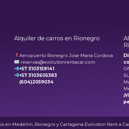
Alquiler de carros en Rionegro
A
R
Aeropuerto Rionegro Jose Maria Cordova
Di
reservas@evolutionrentacar.com
co
+57 3103159141
Of
+57 3103605383
SU
(604)2059034
Ma
Me
¡V
pe
os en Medellín, Rionegro y Cartagena Evolution Rent a Ca