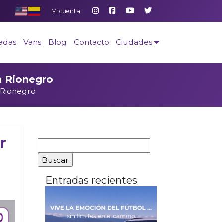
Mi cuenta
adas
Vans
Blog
Contacto
Ciudades
n Rionegro
n Rionegro
Buscar
r
Entradas recientes