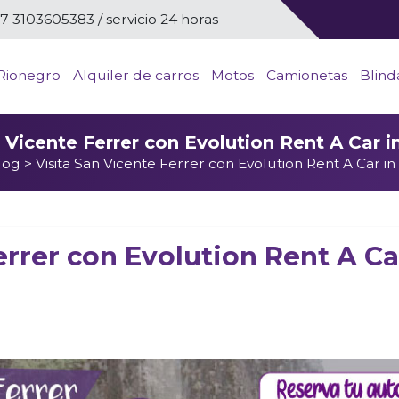
57 3103605383 / servicio 24 horas
Rionegro
Alquiler de carros
Motos
Camionetas
Blind
n Vicente Ferrer con Evolution Rent A Car i
log
> Visita San Vicente Ferrer con Evolution Rent A Car i
errer con Evolution Rent A Ca