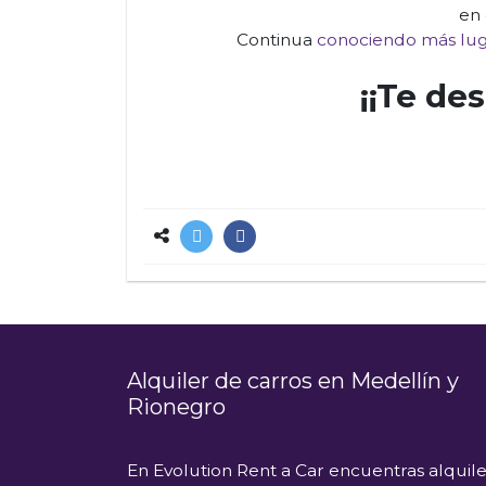
en 
Continua
conociendo más lu
¡¡Te de
Alquiler de carros en Medellín y
Rionegro
En
Evolution Rent a Car
encuentras alquile