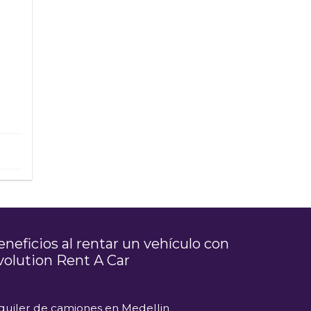
eneficios al rentar un vehículo con
volution Rent A Car
quiler de camiones en Medellin