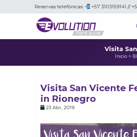
Reservas telefónicas:
+57 3103159141 // +
Visita Sa
Inicio
>
B
Visita San Vicente F
in Rionegro
23 Abr, 2019