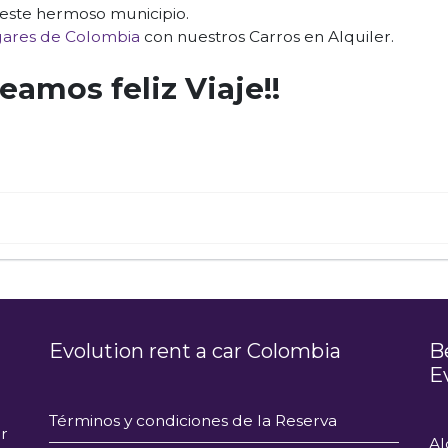
este hermoso municipio.
gares de Colombia
con nuestros Carros en Alquiler.
seamos feliz Viaje!!
Evolution rent a car Colombia
B
E
Términos y condiciones de la Reserva
r
Al